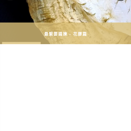
最緊要識揀 - 花膠篇