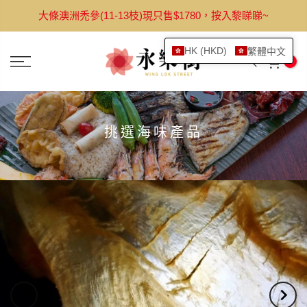
跳
大條澳洲禿參(11-13枝)現只售$1780，按入黎睇睇~
轉
至
HK (HKD)
繁體中文
內
0
容
挑選海味產品