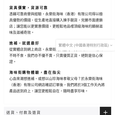
貨真價實，貨源可靠
憑藉可靠商譽與經驗，永樂街海味（香港）有限公司得以極
具優勢的價錢，從生產地直接購入揀手靚貨，完勝市面連鎖
店；讓您能以更實惠價錢，更輕鬆地品嚐頂級海味的顯赫滋
味及滋補奇效。
進補，就選最好
繁體中文 (中國香港特別行政區)
從實體店到網上商店，永樂街對質量的堅持始終如一。有云
不時不食，我們亦不優不賣，只賣優質正貨，絕對是信心保
證。
海味街購物體驗，盡在指尖
心血來潮想進補，或想以山珍海味孝敬父母？於永樂街海味
（香港）有限公司網店確認訂單後，我們將於3個工作天內將
產品送到府上，讓您更輕鬆自在，隨時盡享珍味。
送貨、付款及退貨