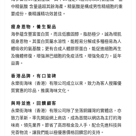
中精氨酸 含量遠超其餘海產。精氨酸是構成男性精細胞的重
要成份，養精護精功效甚佳。
瘦身恩物，養生聖品
海參蘊含豐富蛋白質，而且低膽固醇，脂肪極少，誠為增肌
瘦身恩物。其蛋白質屬水溶性，能輕易分解成多種極易為人
體吸收的氨基酸；更有合成人體膠原蛋白，能促進細胞再生
及機體修復，增強淋巴細胞的免疫活性，增強免疫力，延年
益壽。
香港品牌，有口皆碑
永樂街海味（香港）有限公司成立以來，致力為客人搜羅優
質實惠的珍品，推廣海味文化。
與時並進，回饋顧客
永樂街海味（香港）有限公司除了坐落銅鑼灣的實體店，亦
致力革新，率先開設網上商店，成為首間以網店為主打的海
味商，領先業界。節省了高昂租金及人手，配合先進科技與
完善物流，讓我們能以極優惠價格回饋您的支持。