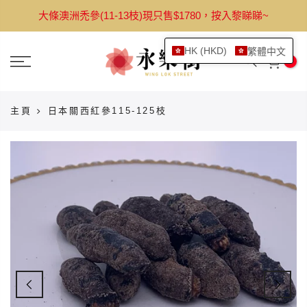
跳
大條澳洲禿參(11-13枝)現只售$1780，按入黎睇睇~
轉
至
HK (HKD)
繁體中文
內
0
容
主頁
日本關西紅參115-125枝