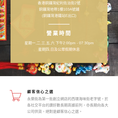
香港銅鑼灣紀利佐治街2號
銅鑼灣地帶1樓103A號鋪
(銅鑼灣港鐵站E出口)
營業時間
星期一,二,三,五,六 下午2:00pm - 07:30pm
星期四,日及公眾假期休息
顧客信心之選
永樂街為第一批創立網店的西環海味街老字號，於
各社交平台的讚好數長期高據前列，亦長期向各大
公司供貨，絕對是顧客信心之選。