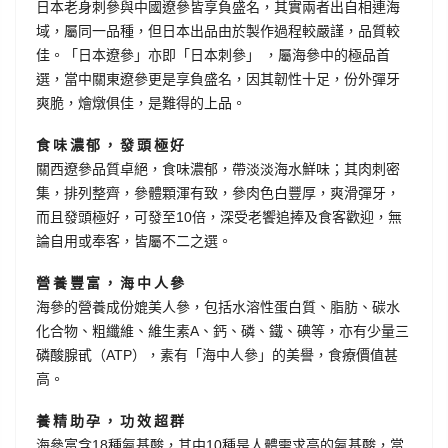
日本老身刺參與中國遼參皆享負盛名，其實兩者出自相連海
域，屬同一品種，但日本出品由於製作過程較嚴謹，品質較
佳。「日本遼參」亦即「日本刺參」 ，屬海參中的極品首
選，當中關東遼參更是享負盛名，因其韌性十足，份外彈牙
爽脆，燴燉俱佳，是難得的上品。
食味濃郁，發頭極好
關西遼參品質卓絕，食味濃郁，帶淡淡海水鮮味；其肉刺密
集，排列整齊，參體顆渾有致，參肉色白豐厚，爽滑彈牙，
而且發頭極好，可發至10倍，深受老饗追捧及食客歡迎，無
論自用或奉客，皆屬不二之選。
營養豐富，海中人參
海參的營養成份媲美人參，包括水溶性蛋白質、脂肪、碳水
化合物、粗纖維、維生素A、鈣、磷、鐵、碘等，亦有少量三
磷酸腺甙（ATP），素有「海中人參」的美譽，食療價值甚
高。
養精助孕，功效超群
海參富含18種氨基酸，其中10種是人體需求高的氨基酸，當