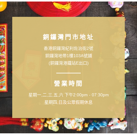
銅鑼灣門市地址
香港銅鑼灣紀利佐治街2號
銅鑼灣地帶1樓103A號鋪
(銅鑼灣港鐵站E出口)
營業時間
星期一,二,三,五,六 下午2:00pm - 07:30pm
星期四,日及公眾假期休息