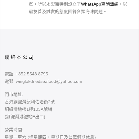
檻。所以永樂街特別設立了
WhatsApp查詢熱線
，以
最友善及誠實的態度回答各類海味問題。
聯絡本公司
電話:
+852 5548 8795
電郵:
winglokdriedseafood@yahoo.com
門市地址:
香港銅鑼灣紀利佐治街2號
銅鑼灣地帶1樓103A號鋪
(銅鑼灣港鐵站E出口)
營業時間:
星期一至六 (逄星期四，星期日及公眾假期休息)