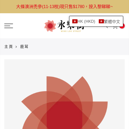
跳
大條澳洲禿參(11-13枝)現只售$1780，按入黎睇睇~
轉
至
HK (HKD)
繁體中文
內
0
容
主頁
鹿茸